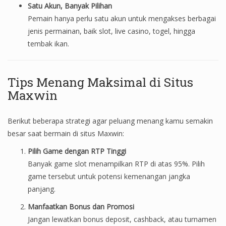
Satu Akun, Banyak Pilihan
Pemain hanya perlu satu akun untuk mengakses berbagai
jenis permainan, baik slot, live casino, togel, hingga
tembak ikan.
Tips Menang Maksimal di Situs
Maxwin
Berikut beberapa strategi agar peluang menang kamu semakin
besar saat bermain di situs Maxwin:
Pilih Game dengan RTP Tinggi
Banyak game slot menampilkan RTP di atas 95%. Pilih
game tersebut untuk potensi kemenangan jangka
panjang.
Manfaatkan Bonus dan Promosi
Jangan lewatkan bonus deposit, cashback, atau turnamen