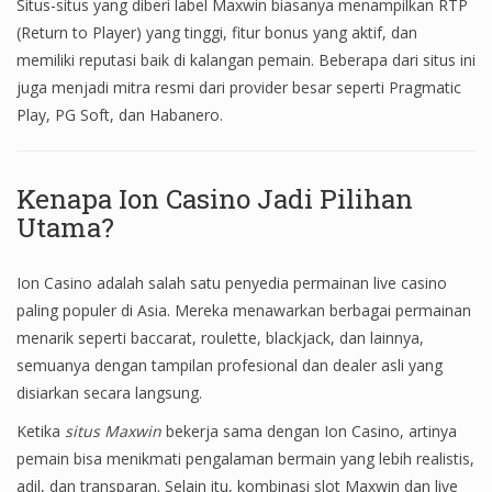
Situs-situs yang diberi label Maxwin biasanya menampilkan RTP
(Return to Player) yang tinggi, fitur bonus yang aktif, dan
memiliki reputasi baik di kalangan pemain. Beberapa dari situs ini
juga menjadi mitra resmi dari provider besar seperti Pragmatic
Play, PG Soft, dan Habanero.
Kenapa Ion Casino Jadi Pilihan
Utama?
Ion Casino adalah salah satu penyedia permainan live casino
paling populer di Asia. Mereka menawarkan berbagai permainan
menarik seperti baccarat, roulette, blackjack, dan lainnya,
semuanya dengan tampilan profesional dan dealer asli yang
disiarkan secara langsung.
Ketika
situs Maxwin
bekerja sama dengan Ion Casino, artinya
pemain bisa menikmati pengalaman bermain yang lebih realistis,
adil, dan transparan. Selain itu, kombinasi slot Maxwin dan live