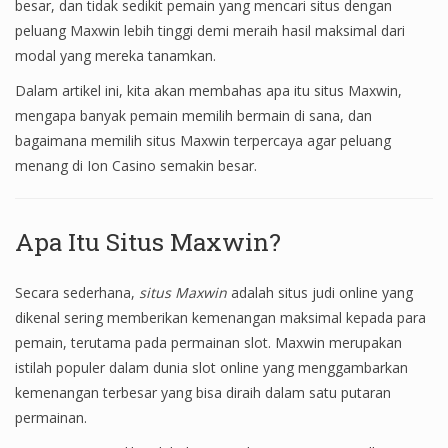
besar, dan tidak sedikit pemain yang mencari situs dengan
peluang Maxwin lebih tinggi demi meraih hasil maksimal dari
modal yang mereka tanamkan.
Dalam artikel ini, kita akan membahas apa itu situs Maxwin,
mengapa banyak pemain memilih bermain di sana, dan
bagaimana memilih situs Maxwin terpercaya agar peluang
menang di Ion Casino semakin besar.
Apa Itu Situs Maxwin?
Secara sederhana,
situs Maxwin
adalah situs judi online yang
dikenal sering memberikan kemenangan maksimal kepada para
pemain, terutama pada permainan slot. Maxwin merupakan
istilah populer dalam dunia slot online yang menggambarkan
kemenangan terbesar yang bisa diraih dalam satu putaran
permainan.