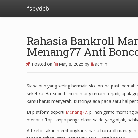
fseydcb
Rahasia Bankroll Man
Menang77 Anti Bonc
Posted on
May 8, 2025
by
admin
Siapa pun yang sering bermain slot online pasti perna
seketika. Hal seperti ini memang umum terjadi, apalagi j
kamu harus menyerah. Kuncinya ada pada satu hal pent
Di platform seperti
Menang77
, pilihan game memang san
menarik. Tapi tanpa pengelolaan saldo yang bijak, bahka
Artikel ini akan membongkar rahasia bankroll managem