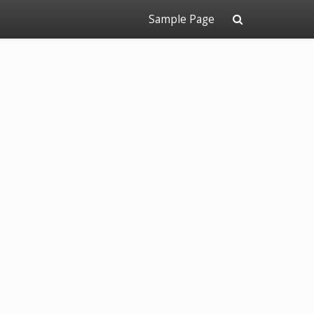
Sample Page