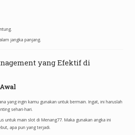
ntung.
alam jangka panjang.
nagement yang Efektif di
 Awal
 yang ingin kamu gunakan untuk bermain. Ingat, ini haruslah
ting sehari-hari.
 untuk main slot di Menang77. Maka gunakan angka ini
ut, apa pun yang terjadi.