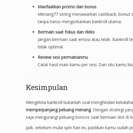
Manfaatkan promo dan bonus
Menang77 sering menawarkan cashback, bonus de
tanpa harus mengorbankan bankroll utama.
Bermain saat fokus dan rileks
Jangan bermain saat emosi atau lelah. Bankroll te
tidak optimal.
Review sesi permainanmu
Catat hasil main kamu per sesi. Dari situ kamu bi
Kesimpulan
Mengelola bankroll bukanlah soal menghindari kekalah
memperpanjang peluang menang
. Dengan strategi yan
saja mengurangi peluang boncos saat bermain slot di 
Jadi, sebelum mulai spin hari ini, pastikan kamu sudah p