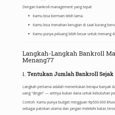
Dengan bankroll management yang tepat:
Kamu bisa bermain lebih lama.
Kamu bisa menahan kerugian di saat kurang beru
Kamu punya peluang lebih besar untuk menang d
Langkah-Langkah Bankroll Ma
Menang77
1.
Tentukan Jumlah Bankroll Sejak
Langkah pertama adalah menentukan berapa banyak dana
uang “dingin” — artinya bukan dana untuk kebutuhan pen
Contoh: Kamu punya budget mingguan Rp500.000 khusus
sebagai patokan utama dan jangan melebihi batas terseb