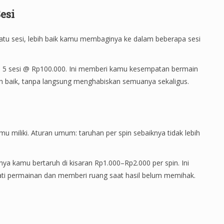
esi
tu sesi, lebih baik kamu membaginya ke dalam beberapa sesi
di 5 sesi @ Rp100.000. Ini memberi kamu kesempatan bermain
bih baik, tanpa langsung menghabiskan semuanya sekaligus.
amu miliki. Aturan umum: taruhan per spin sebaiknya tidak lebih
ya kamu bertaruh di kisaran Rp1.000–Rp2.000 per spin. Ini
i permainan dan memberi ruang saat hasil belum memihak.