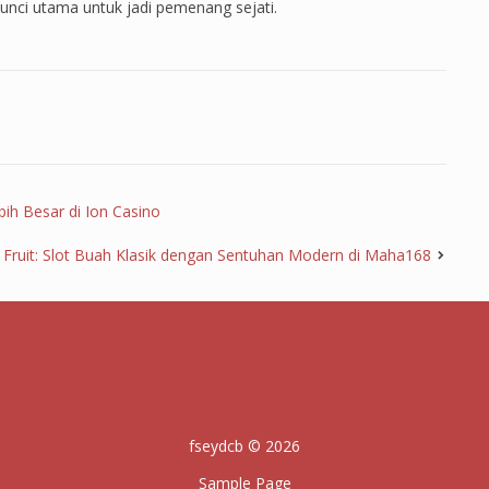
nci utama untuk jadi pemenang sejati.
ih Besar di Ion Casino
 Fruit: Slot Buah Klasik dengan Sentuhan Modern di Maha168
fseydcb © 2026
Sample Page