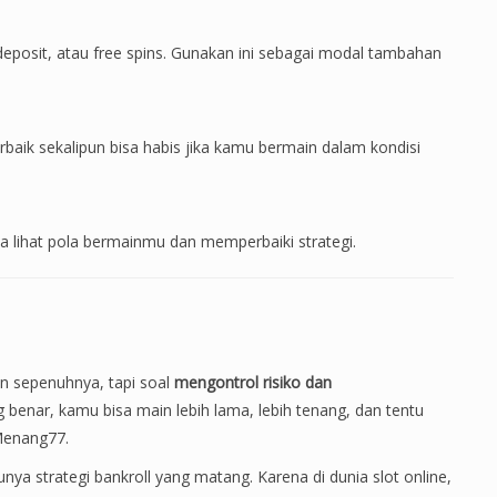
posit, atau free spins. Gunakan ini sebagai modal tambahan
rbaik sekalipun bisa habis jika kamu bermain dalam kondisi
sa lihat pola bermainmu dan memperbaiki strategi.
an sepenuhnya, tapi soal
mengontrol risiko dan
g benar, kamu bisa main lebih lama, lebih tenang, dan tentu
Menang77.
unya strategi bankroll yang matang. Karena di dunia slot online,