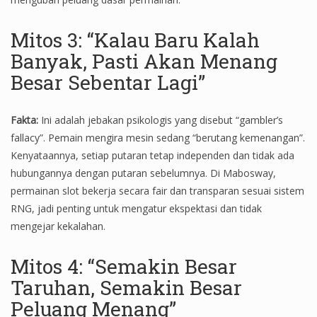
Mitos 3: “Kalau Baru Kalah
Banyak, Pasti Akan Menang
Besar Sebentar Lagi”
Fakta:
Ini adalah jebakan psikologis yang disebut “gambler’s
fallacy”. Pemain mengira mesin sedang “berutang kemenangan”.
Kenyataannya, setiap putaran tetap independen dan tidak ada
hubungannya dengan putaran sebelumnya. Di Mabosway,
permainan slot bekerja secara fair dan transparan sesuai sistem
RNG, jadi penting untuk mengatur ekspektasi dan tidak
mengejar kekalahan.
Mitos 4: “Semakin Besar
Taruhan, Semakin Besar
Peluang Menang”