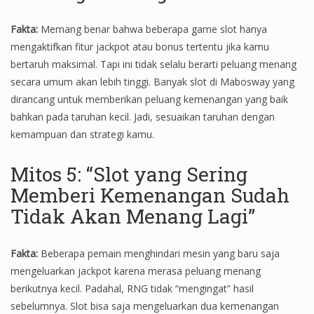
Fakta:
Memang benar bahwa beberapa game slot hanya
mengaktifkan fitur jackpot atau bonus tertentu jika kamu
bertaruh maksimal. Tapi ini tidak selalu berarti peluang menang
secara umum akan lebih tinggi. Banyak slot di Mabosway yang
dirancang untuk memberikan peluang kemenangan yang baik
bahkan pada taruhan kecil. Jadi, sesuaikan taruhan dengan
kemampuan dan strategi kamu.
Mitos 5: “Slot yang Sering
Memberi Kemenangan Sudah
Tidak Akan Menang Lagi”
Fakta:
Beberapa pemain menghindari mesin yang baru saja
mengeluarkan jackpot karena merasa peluang menang
berikutnya kecil. Padahal, RNG tidak “mengingat” hasil
sebelumnya. Slot bisa saja mengeluarkan dua kemenangan