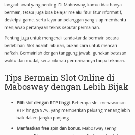
langkah awal yang penting. Di Mabosway, kamu tidak hanya
bermain, tetapi juga bisa belajar melalui fitur-fitur informatif,
deskripsi game, serta layanan pelanggan yang siap membantu
menjawab pertanyaan teknis seputar permainan.
Penting juga untuk mengenali tanda-tanda bermain secara
berlebihan. Slot adalah hiburan, bukan cara untuk mencari
nafkah. Bermainlah dengan tanggung jawab, gunakan batasan
waktu dan modal, serta nikmati permainannya tanpa tekanan.
Tips Bermain Slot Online di
Mabosway dengan Lebih Bijak
Pilih slot dengan RTP tinggi.
Beberapa slot menawarkan
RTP hingga 97%, yang memberikan peluang menang lebih
baik dalam jangka panjang.
Manfaatkan free spin dan bonus.
Mabosway sering