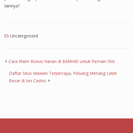
lainnya?
Uncategorized
Cara Klaim Bonus Harian di BMW4D untuk Pemain Slot
Daftar Situs Maxwin Terpercaya, Peluang Menang Lebih
Besar di Ion Casino