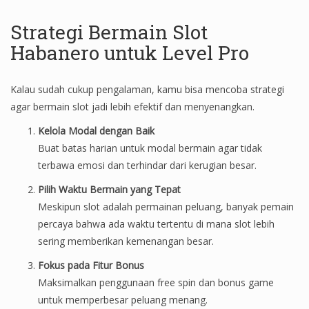
Strategi Bermain Slot
Habanero untuk Level Pro
Kalau sudah cukup pengalaman, kamu bisa mencoba strategi
agar bermain slot jadi lebih efektif dan menyenangkan.
Kelola Modal dengan Baik
Buat batas harian untuk modal bermain agar tidak
terbawa emosi dan terhindar dari kerugian besar.
Pilih Waktu Bermain yang Tepat
Meskipun slot adalah permainan peluang, banyak pemain
percaya bahwa ada waktu tertentu di mana slot lebih
sering memberikan kemenangan besar.
Fokus pada Fitur Bonus
Maksimalkan penggunaan free spin dan bonus game
untuk memperbesar peluang menang.