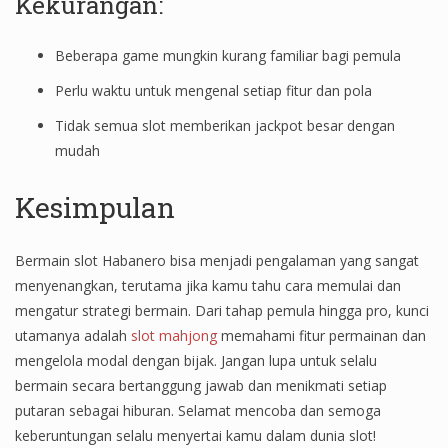
Kekurangan:
Beberapa game mungkin kurang familiar bagi pemula
Perlu waktu untuk mengenal setiap fitur dan pola
Tidak semua slot memberikan jackpot besar dengan
mudah
Kesimpulan
Bermain slot Habanero bisa menjadi pengalaman yang sangat
menyenangkan, terutama jika kamu tahu cara memulai dan
mengatur strategi bermain. Dari tahap pemula hingga pro, kunci
utamanya adalah
slot mahjong
memahami fitur permainan dan
mengelola modal dengan bijak. Jangan lupa untuk selalu
bermain secara bertanggung jawab dan menikmati setiap
putaran sebagai hiburan. Selamat mencoba dan semoga
keberuntungan selalu menyertai kamu dalam dunia slot!