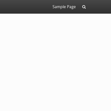
Sample Page