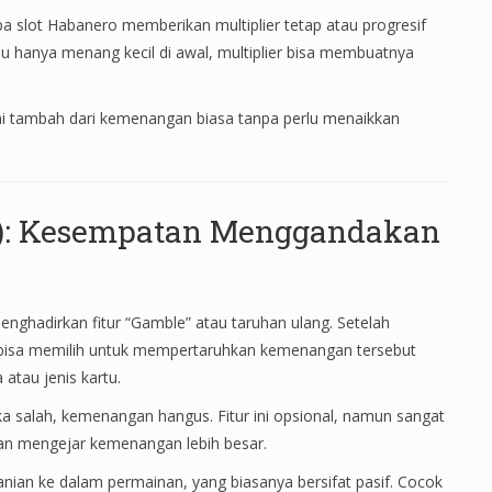
a slot Habanero memberikan multiplier tetap atau progresif
 hanya menang kecil di awal, multiplier bisa membuatnya
ai tambah dari kemenangan biasa tanpa perlu menaikkan
Up): Kesempatan Menggandakan
nghadirkan fitur “Gamble” atau taruhan ulang. Setelah
bisa memilih untuk mempertaruhkan kemenangan tersebut
tau jenis kartu.
ika salah, kemenangan hangus. Fitur ini opsional, namun sangat
an mengejar kemenangan lebih besar.
ian ke dalam permainan, yang biasanya bersifat pasif. Cocok