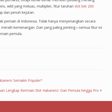
ns, wild yang meluas, multiplier, fitur taruhan
slot bet 200
up dan penuh kejutan.
yak pemain di Indonesia. Tidak hanya menyenangkan secara
k meraih kemenangan. Dan yang paling penting—semua fitur ini
emain pemula.
Habanero Semakin Populer?
an Lengkap Bermain Slot Habanero: Dari Pemula hingga Pro