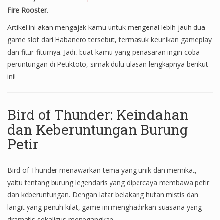
Fire Rooster
.
Artikel ini akan mengajak kamu untuk mengenal lebih jauh dua
game slot dari Habanero tersebut, termasuk keunikan gameplay
dan fitur-fiturnya. Jadi, buat kamu yang penasaran ingin coba
peruntungan di Petiktoto, simak dulu ulasan lengkapnya berikut
ini!
Bird of Thunder: Keindahan
dan Keberuntungan Burung
Petir
Bird of Thunder menawarkan tema yang unik dan memikat,
yaitu tentang burung legendaris yang dipercaya membawa petir
dan keberuntungan. Dengan latar belakang hutan mistis dan
langit yang penuh kilat, game ini menghadirkan suasana yang
dramatis sekaligus menegangkan.