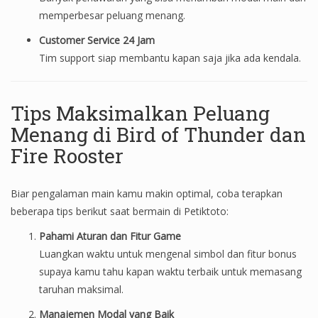
memperbesar peluang menang.
Customer Service 24 Jam
Tim support siap membantu kapan saja jika ada kendala.
Tips Maksimalkan Peluang
Menang di Bird of Thunder dan
Fire Rooster
Biar pengalaman main kamu makin optimal, coba terapkan
beberapa tips berikut saat bermain di Petiktoto:
Pahami Aturan dan Fitur Game
Luangkan waktu untuk mengenal simbol dan fitur bonus
supaya kamu tahu kapan waktu terbaik untuk memasang
taruhan maksimal.
Manajemen Modal yang Baik