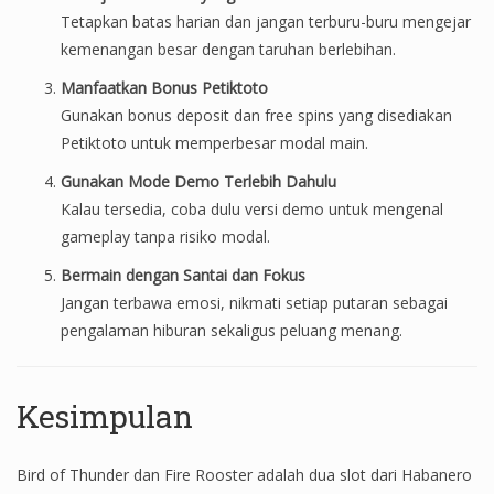
Tetapkan batas harian dan jangan terburu-buru mengejar
kemenangan besar dengan taruhan berlebihan.
Manfaatkan Bonus Petiktoto
Gunakan bonus deposit dan free spins yang disediakan
Petiktoto untuk memperbesar modal main.
Gunakan Mode Demo Terlebih Dahulu
Kalau tersedia, coba dulu versi demo untuk mengenal
gameplay tanpa risiko modal.
Bermain dengan Santai dan Fokus
Jangan terbawa emosi, nikmati setiap putaran sebagai
pengalaman hiburan sekaligus peluang menang.
Kesimpulan
Bird of Thunder dan Fire Rooster adalah dua slot dari Habanero