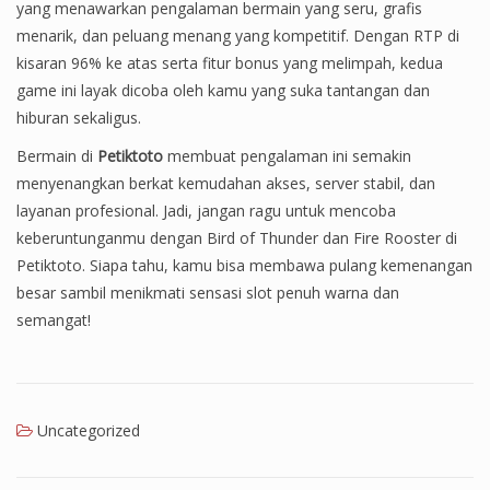
yang menawarkan pengalaman bermain yang seru, grafis
menarik, dan peluang menang yang kompetitif. Dengan RTP di
kisaran 96% ke atas serta fitur bonus yang melimpah, kedua
game ini layak dicoba oleh kamu yang suka tantangan dan
hiburan sekaligus.
Bermain di
Petiktoto
membuat pengalaman ini semakin
menyenangkan berkat kemudahan akses, server stabil, dan
layanan profesional. Jadi, jangan ragu untuk mencoba
keberuntunganmu dengan Bird of Thunder dan Fire Rooster di
Petiktoto. Siapa tahu, kamu bisa membawa pulang kemenangan
besar sambil menikmati sensasi slot penuh warna dan
semangat!
Uncategorized