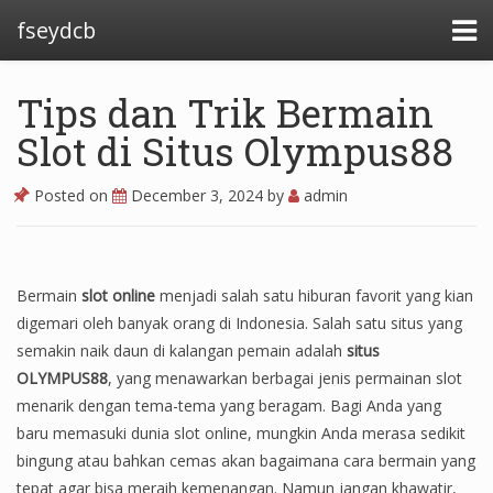
fseydcb
Tips dan Trik Bermain
Slot di Situs Olympus88
Posted on
December 3, 2024
by
admin
Bermain
slot online
menjadi salah satu hiburan favorit yang kian
digemari oleh banyak orang di Indonesia. Salah satu situs yang
semakin naik daun di kalangan pemain adalah
situs
OLYMPUS88
, yang menawarkan berbagai jenis permainan slot
menarik dengan tema-tema yang beragam. Bagi Anda yang
baru memasuki dunia slot online, mungkin Anda merasa sedikit
bingung atau bahkan cemas akan bagaimana cara bermain yang
tepat agar bisa meraih kemenangan. Namun jangan khawatir,