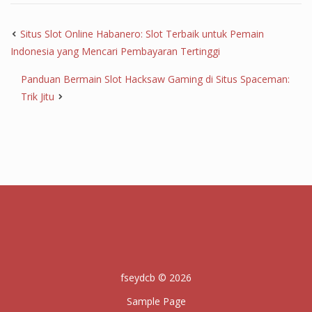
Situs Slot Online Habanero: Slot Terbaik untuk Pemain
Indonesia yang Mencari Pembayaran Tertinggi
Panduan Bermain Slot Hacksaw Gaming di Situs Spaceman:
Trik Jitu
fseydcb © 2026
Sample Page