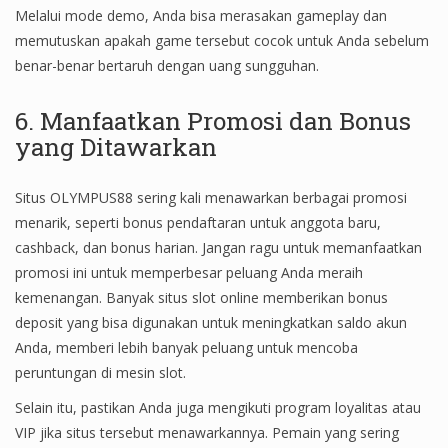
Melalui mode demo, Anda bisa merasakan gameplay dan
memutuskan apakah game tersebut cocok untuk Anda sebelum
benar-benar bertaruh dengan uang sungguhan.
6. Manfaatkan Promosi dan Bonus
yang Ditawarkan
Situs OLYMPUS88 sering kali menawarkan berbagai promosi
menarik, seperti bonus pendaftaran untuk anggota baru,
cashback, dan bonus harian. Jangan ragu untuk memanfaatkan
promosi ini untuk memperbesar peluang Anda meraih
kemenangan. Banyak situs slot online memberikan bonus
deposit yang bisa digunakan untuk meningkatkan saldo akun
Anda, memberi lebih banyak peluang untuk mencoba
peruntungan di mesin slot.
Selain itu, pastikan Anda juga mengikuti program loyalitas atau
VIP jika situs tersebut menawarkannya. Pemain yang sering