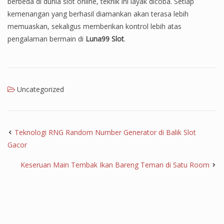
berbeda di dunia slot online, teknik ini layak dicoba. Setiap
kemenangan yang berhasil diamankan akan terasa lebih
memuaskan, sekaligus memberikan kontrol lebih atas
pengalaman bermain di
Luna99 Slot
.
Uncategorized
Teknologi RNG Random Number Generator di Balik Slot
Gacor
Keseruan Main Tembak Ikan Bareng Teman di Satu Room