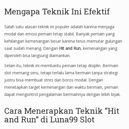
Mengapa Teknik Ini Efektif
Salah satu alasan teknik ini populer adalah karena menjaga
modal dan emosi pemain tetap stabil. Banyak pemain yang
kehilangan kemenangan besar karena terus memutar gulungan
saat sudah menang. Dengan
Hit and Run
, kemenangan yang
diperoleh bisa langsung diamankan.
Selain itu, teknik ini membantu pemain tetap disiplin. Bermain
slot memang seru, tetapi terlalu lama bermain tanpa strategi
justru bisa membuat stres dan boros modal. Dengan
menetapkan target kemenangan dan waktu bermain, pemain
dapat mengontrol pengalaman bermainnya dengan lebih bijak.
Cara Menerapkan Teknik “Hit
and Run” di Luna99 Slot