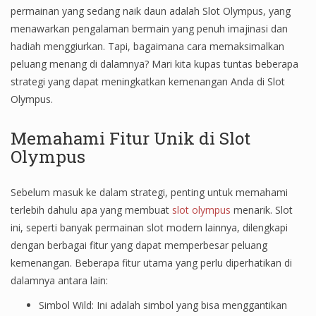
permainan yang sedang naik daun adalah Slot Olympus, yang
menawarkan pengalaman bermain yang penuh imajinasi dan
hadiah menggiurkan. Tapi, bagaimana cara memaksimalkan
peluang menang di dalamnya? Mari kita kupas tuntas beberapa
strategi yang dapat meningkatkan kemenangan Anda di Slot
Olympus.
Memahami Fitur Unik di Slot
Olympus
Sebelum masuk ke dalam strategi, penting untuk memahami
terlebih dahulu apa yang membuat
slot olympus
menarik. Slot
ini, seperti banyak permainan slot modern lainnya, dilengkapi
dengan berbagai fitur yang dapat memperbesar peluang
kemenangan. Beberapa fitur utama yang perlu diperhatikan di
dalamnya antara lain:
Simbol Wild: Ini adalah simbol yang bisa menggantikan