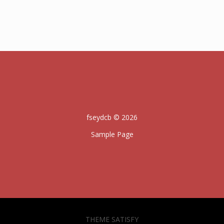
fseydcb © 2026
Sample Page
THEME SATISFY