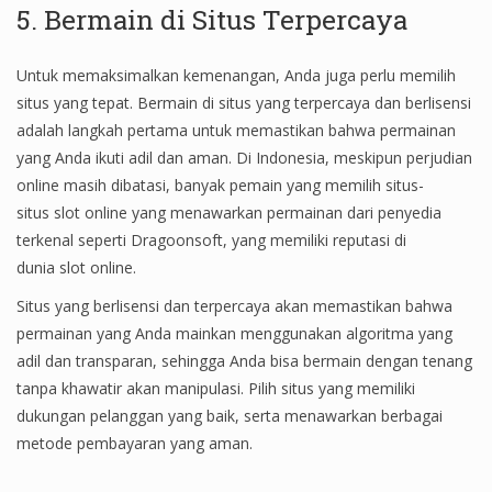
5. Bermain di Situs Terpercaya
Untuk memaksimalkan kemenangan, Anda juga perlu memilih
situs yang tepat. Bermain di situs yang terpercaya dan berlisensi
adalah langkah pertama untuk memastikan bahwa permainan
yang Anda ikuti adil dan aman. Di Indonesia, meskipun perjudian
online masih dibatasi, banyak pemain yang memilih situs-
situs slot online yang menawarkan permainan dari penyedia
terkenal seperti Dragoonsoft, yang memiliki reputasi di
dunia slot online.
Situs yang berlisensi dan terpercaya akan memastikan bahwa
permainan yang Anda mainkan menggunakan algoritma yang
adil dan transparan, sehingga Anda bisa bermain dengan tenang
tanpa khawatir akan manipulasi. Pilih situs yang memiliki
dukungan pelanggan yang baik, serta menawarkan berbagai
metode pembayaran yang aman.