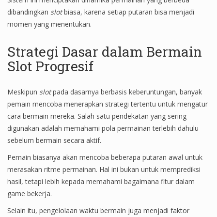
dibandingkan
slot
biasa, karena setiap putaran bisa menjadi
momen yang menentukan.
Strategi Dasar dalam Bermain
Slot Progresif
Meskipun
slot
pada dasarnya berbasis keberuntungan, banyak
pemain mencoba menerapkan strategi tertentu untuk mengatur
cara bermain mereka. Salah satu pendekatan yang sering
digunakan adalah memahami pola permainan terlebih dahulu
sebelum bermain secara aktif.
Pemain biasanya akan mencoba beberapa putaran awal untuk
merasakan ritme permainan. Hal ini bukan untuk memprediksi
hasil, tetapi lebih kepada memahami bagaimana fitur dalam
game bekerja.
Selain itu, pengelolaan waktu bermain juga menjadi faktor