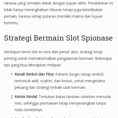
rahasia yang semakin dekat dengan tujuan akhir. Pendekatan ini
tidak hanya meningkatkan hiburan tetapi juga keterlibatan
pemain, karena setiap putaran memiliki makna dan tujuan
tertentu.
Strategi Bermain Slot Spionase
Meskipun tema slot ini seru dan penuh aksi, strategi tetap
penting untuk memaksimalkan pengalaman bermain. Beberapa
tips yang bisa diterapkan meliputi:
Kenali Simbol dan Fitur:
Pahami fungsi setiap simbol,
termasuk wild, scatter, dan bonus, untuk mengetahui
peluang dan strategi terbaik saat bermain.
Kelola Modal:
Tentukan batas taruhan sebelum memulai
misi, sehingga permainan tetap menyenangkan tanpa
risiko berlebihan.