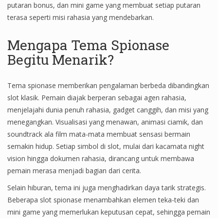
putaran bonus, dan mini game yang membuat setiap putaran
terasa seperti misi rahasia yang mendebarkan.
Mengapa Tema Spionase
Begitu Menarik?
Tema spionase memberikan pengalaman berbeda dibandingkan
slot klasik. Pemain diajak berperan sebagai agen rahasia,
menjelajahi dunia penuh rahasia, gadget canggih, dan misi yang
menegangkan. Visualisasi yang menawan, animasi ciamik, dan
soundtrack ala film mata-mata membuat sensasi bermain
semakin hidup. Setiap simbol di slot, mulai dari kacamata night
vision hingga dokumen rahasia, dirancang untuk membawa
pemain merasa menjadi bagian dari cerita.
Selain hiburan, tema ini juga menghadirkan daya tarik strategis.
Beberapa slot spionase menambahkan elemen teka-teki dan
mini game yang memerlukan keputusan cepat, sehingga pemain