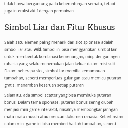
tidak hanya bergantung pada keberuntungan semata, tetapi
juga interaksi aktif dengan permainan.
Simbol Liar dan Fitur Khusus
Salah satu elemen paling menarik dari slot spionase adalah
simbol liar atau
wild
. Simbol ini bisa menggantikan simbol lain
untuk membentuk kombinasi kemenangan, mirip dengan agen
rahasia yang selalu menemukan jalan keluar dalam misi sulit.
Dalam beberapa slot, simbol liar memiliki kemampuan
tambahan, seperti memperluas gulungan atau memicu putaran
gratis, menambah keseruan setiap putaran.
Selain itu, ada simbol scatter yang bisa membuka putaran
bonus. Dalam tema spionase, putaran bonus sering diubah
menjadi mini game interaktif, misalnya membongkar jaringan
mata-mata musuh atau mencuri dokumen rahasia. Keberhasilan
dalam mini game ini bisa memberi hadiah tambahan, seperti