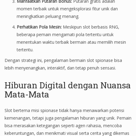
Manfaatkan Putaran Bonus:
Putaran gratis adalah
momen terbaik untuk mengeksplorasi fitur unik dan
meningkatkan peluang menang.
Perhatikan Pola Mesin:
Meskipun slot berbasis RNG,
beberapa pemain mengamati pola tertentu untuk
menentukan waktu terbaik bermain atau memilih mesin
tertentu.
Dengan strategi ini, pengalaman bermain slot spionase bisa
lebih menyenangkan, interaktif, dan tetap penuh sensasi.
Hiburan Digital dengan Nuansa
Mata-Mata
Slot bertema misi spionase tidak hanya menawarkan potensi
kemenangan, tetapi juga pengalaman hiburan yang unik. Pemain
bisa merasakan ketegangan seperti agen rahasia, mencoba
keberuntungan, dan menikmati visual serta cerita yang dikemas