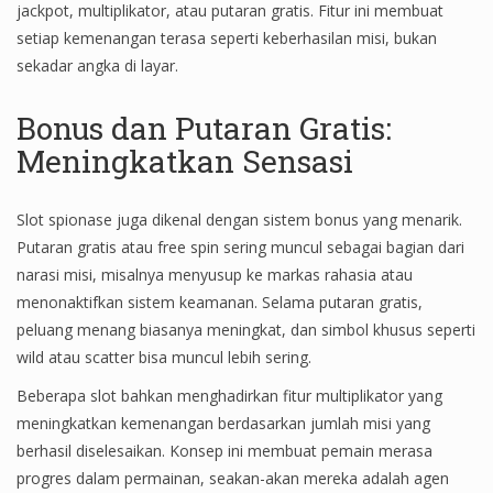
jackpot, multiplikator, atau putaran gratis. Fitur ini membuat
setiap kemenangan terasa seperti keberhasilan misi, bukan
sekadar angka di layar.
Bonus dan Putaran Gratis:
Meningkatkan Sensasi
Slot spionase juga dikenal dengan sistem bonus yang menarik.
Putaran gratis atau free spin sering muncul sebagai bagian dari
narasi misi, misalnya menyusup ke markas rahasia atau
menonaktifkan sistem keamanan. Selama putaran gratis,
peluang menang biasanya meningkat, dan simbol khusus seperti
wild atau scatter bisa muncul lebih sering.
Beberapa slot bahkan menghadirkan fitur multiplikator yang
meningkatkan kemenangan berdasarkan jumlah misi yang
berhasil diselesaikan. Konsep ini membuat pemain merasa
progres dalam permainan, seakan-akan mereka adalah agen