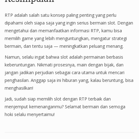
RTP adalah salah satu konsep paling penting yang perlu
dipahami oleh siapa saja yang ingin serius bermain slot. Dengan
mengetahui dan memanfaatkan informasi RTP, kamu bisa
memilih game yang lebih menguntungkan, mengatur strategi
bermain, dan tentu saja — meningkatkan peluang menang.
Namun, selalu ingat bahwa slot adalah permainan berbasis
keberuntungan. Nikmati prosesnya, main dengan bijak, dan
jangan jadikan perjudian sebagai cara utama untuk mencari
penghasilan. Anggap saja ini hiburan yang, kalau beruntung, bisa
menghasilkan!
Jadi, sudah siap memilih slot dengan RTP terbaik dan
menjemput kemenanganmu? Selamat bermain dan semoga
hoki selalu menyertaimu!