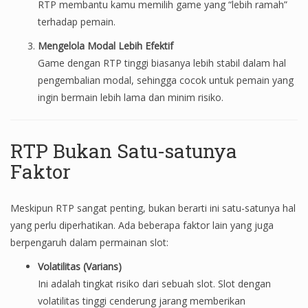
RTP membantu kamu memilih game yang “lebih ramah”
terhadap pemain.
Mengelola Modal Lebih Efektif
Game dengan RTP tinggi biasanya lebih stabil dalam hal
pengembalian modal, sehingga cocok untuk pemain yang
ingin bermain lebih lama dan minim risiko.
RTP Bukan Satu-satunya
Faktor
Meskipun RTP sangat penting, bukan berarti ini satu-satunya hal
yang perlu diperhatikan. Ada beberapa faktor lain yang juga
berpengaruh dalam permainan slot:
Volatilitas (Varians)
Ini adalah tingkat risiko dari sebuah slot. Slot dengan
volatilitas tinggi cenderung jarang memberikan