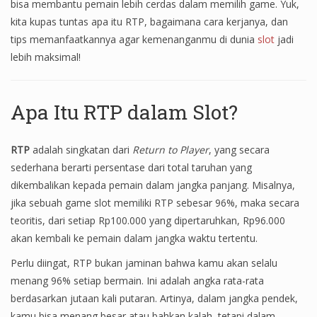
bisa membantu pemain lebih cerdas dalam memilih game. Yuk,
kita kupas tuntas apa itu RTP, bagaimana cara kerjanya, dan
tips memanfaatkannya agar kemenanganmu di dunia
slot
jadi
lebih maksimal!
Apa Itu RTP dalam Slot?
RTP
adalah singkatan dari
Return to Player
, yang secara
sederhana berarti persentase dari total taruhan yang
dikembalikan kepada pemain dalam jangka panjang. Misalnya,
jika sebuah game slot memiliki RTP sebesar 96%, maka secara
teoritis, dari setiap Rp100.000 yang dipertaruhkan, Rp96.000
akan kembali ke pemain dalam jangka waktu tertentu.
Perlu diingat, RTP bukan jaminan bahwa kamu akan selalu
menang 96% setiap bermain. Ini adalah angka rata-rata
berdasarkan jutaan kali putaran. Artinya, dalam jangka pendek,
kamu bisa menang besar atau bahkan kalah, tetapi dalam