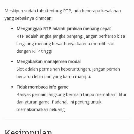
Meskipun sudah tahu tentang RTP, ada beberapa kesalahan
yang sebaiknya dihindari:
Menganggap RTP adalah jaminan menang cepat
RTP adalah angka jangka panjang. Jangan berharap bisa
langsung menang besar hanya karena memilih slot
dengan RTP tinggi.
Mengabaikan manajemen modal
Slot adalah permainan keberuntungan. Jangan pernah
bertaruh lebih dari yang kamu mampu.
Tidak membaca info game
Banyak pemain langsung bermain tanpa memahami fitur
dan aturan game. Padahal, ini penting untuk
memaksimalkan peluang.
Kesimpulan