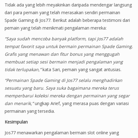
Tidak ada yang lebih meyakinkan daripada mendengar langsung
dari para pemain yang telah merasakan sendiri permainan
Spade Gaming di Jos77. Berikut adalah beberapa testimoni dari
pemain yang telah menikmati pengalaman mereka:
“Saya sudah mencoba banyak platform, tapi Jos77 adalah
tempat favorit saya untuk bermain permainan Spade Gaming.
Grafis yang menawan dan fitur bonus yang menggugah
membuat setiap sesi bermain menjadi pengalaman yang
tidak terlupakan,”
kata Sari, pemain yang sangat antusias.
“Permainan Spade Gaming di Jos77 selalu menghadirkan
sesuatu yang baru. Saya suka bagaimana mereka terus
memperbarui koleksi mereka dengan permainan yang segar
dan menarik,”
ungkap Arief, yang merasa puas dengan variasi
permainan yang tersedia.
Kesimpulan
Jos77 menawarkan pengalaman bermain slot online yang