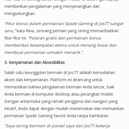
memberikan pengalaman yang menyenangkan dan
menguntungkan.
“Fitur bonus dalam permainan Spade Gaming di Jos77 sangat
seru,”
kata Rina, seorang pemain yang sering memanfaatkan
fitur-fitur ini.
“Putaran gratis dan permainan bonus
memberikan kesempatan ekstra untuk menang besar dan
membuat permainan semakin menarik.”
3. Kenyamanan dan Aksesibilitas
Salah satu keunggulan bermain di Jos77 adalah kemudahan
akses dan kenyamanan. Platform ini dirancang untuk
memastikan bahwa pengalaman bermain Anda lancar, baik
Anda bermain di komputer desktop atau perangkat mobile.
Dengan antarmuka yang ramah pengguna dan navigasi yang
intuitif, Anda dapat dengan mudah menemukan dan memainkan
permainan Spade Gaming favorit Anda tanpa hambatan.
“Saya sering bermain di ponsel saya dan Jos77 bekerja