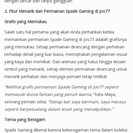
dengan lancar dan tanpa gangguan.
2. Fitur Menarik dari Permainan Spade Gaming di Jos77
Grafis yang Memukau
Salah satu hal pertama yang akan Anda perhatikan ketika
memainkan permainan Spade Gaming di Jos77 adalah grafisnya
yang memukau. Setiap permainan dirancang dengan perhatian
terhadap detail yang luar biasa, menciptakan pengalaman visual
yang kaya dan memikat. Dari animasi yang halus hingga desain
simbol yang menarik, setiap elemen permainan dirancang untuk
menarik perhatian dan menjaga pemain tetap terlibat.
“Melihat grafis permainan Spade Gaming di Jos77 seperti
memasuki dunia fantasi yang penuh warna,”
kata Maya,
seorang pemain setia.
“Setiap kali saya bermain, saya merasa
seperti berpetualang dalam kisah yang menakjubkan.”
Tema yang Beragam
Spade Gaming dikenal karena keberagaman tema dalam koleksi