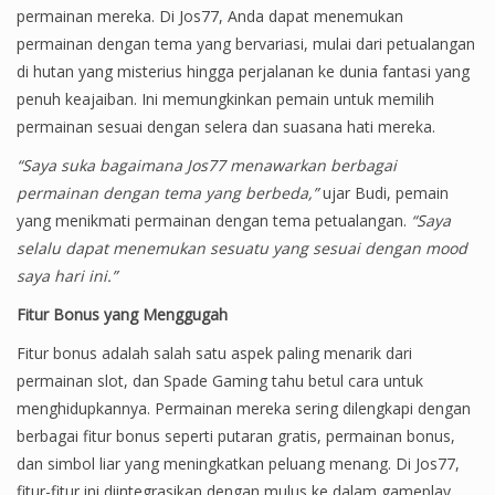
permainan mereka. Di Jos77, Anda dapat menemukan
permainan dengan tema yang bervariasi, mulai dari petualangan
di hutan yang misterius hingga perjalanan ke dunia fantasi yang
penuh keajaiban. Ini memungkinkan pemain untuk memilih
permainan sesuai dengan selera dan suasana hati mereka.
“Saya suka bagaimana Jos77 menawarkan berbagai
permainan dengan tema yang berbeda,”
ujar Budi, pemain
yang menikmati permainan dengan tema petualangan.
“Saya
selalu dapat menemukan sesuatu yang sesuai dengan mood
saya hari ini.”
Fitur Bonus yang Menggugah
Fitur bonus adalah salah satu aspek paling menarik dari
permainan slot, dan Spade Gaming tahu betul cara untuk
menghidupkannya. Permainan mereka sering dilengkapi dengan
berbagai fitur bonus seperti putaran gratis, permainan bonus,
dan simbol liar yang meningkatkan peluang menang. Di Jos77,
fitur-fitur ini diintegrasikan dengan mulus ke dalam gameplay,