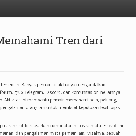
 Memahami Tren dari
a tersendiri. Banyak pemain tidak hanya mengandalkan
forum, grup Telegram, Discord, dan komunitas online lainnya
n. Aktivitas ini membantu pemain memahami pola, peluang,
n pengalaman orang lain untuk membuat keputusan lebih bijak
utaran slot berdasarkan rumor atau mitos semata. Filosofi ini
mainan, dan pengalaman nyata pemain lain. Misalnya, sebuah