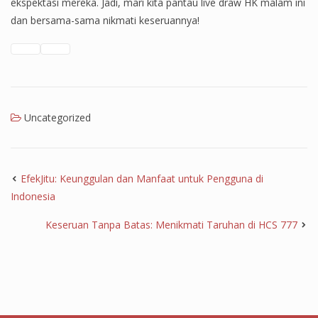
ekspektasi mereka. Jadi, mari kita pantau live draw HK malam ini
dan bersama-sama nikmati keseruannya!
Uncategorized
EfekJitu: Keunggulan dan Manfaat untuk Pengguna di
Indonesia
Keseruan Tanpa Batas: Menikmati Taruhan di HCS 777