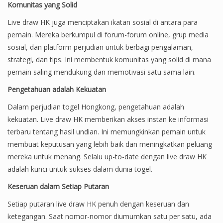
Komunitas yang Solid
Live draw HK juga menciptakan ikatan sosial di antara para
pemain. Mereka berkumpul di forum-forum online, grup media
sosial, dan platform perjudian untuk berbagi pengalaman,
strategi, dan tips. Ini membentuk komunitas yang solid di mana
pemain saling mendukung dan memotivasi satu sama lain.
Pengetahuan adalah Kekuatan
Dalam perjudian togel Hongkong, pengetahuan adalah
kekuatan. Live draw HK memberikan akses instan ke informasi
terbaru tentang hasil undian. Ini memungkinkan pemain untuk
membuat keputusan yang lebih baik dan meningkatkan peluang
mereka untuk menang. Selalu up-to-date dengan live draw HK
adalah kunci untuk sukses dalam dunia togel.
Keseruan dalam Setiap Putaran
Setiap putaran live draw HK penuh dengan keseruan dan
ketegangan. Saat nomor-nomor diumumkan satu per satu, ada