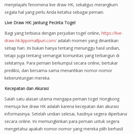
menjelajahi fenomena live draw HK, sekaligus merangkum
segala hal yang perlu Anda ketahui sebagai pemain.
Live Draw HK: Jantung Pecinta Togel
Bagi yang terbiasa dengan perjudian togel online,
https://live-
draw-hk.lippomallpuri.com/
adalah momen yang dinantikan
setiap hari. Ini bukan hanya tentang menunggu hasil undian,
tetapi juga tentang semangat komunitas yang terbangun di
sekitarnya. Para pemain berkumpul secara online, bertukar
prediksi, dan bersama-sama menantikan nomor-nomor
keberuntungan mereka.
Kecepatan dan Akurasi
Salah satu alasan utama mengapa pemain togel Hongkong
memuja live draw HK adalah karena kecepatan dan akurasi
informasinya. Setelah undian selesai, hasilnya segera diperbarui
secara online. Ini memungkinkan para pemain untuk segera
mengetahui apakah nomor-nomor yang mereka pilih berhasil