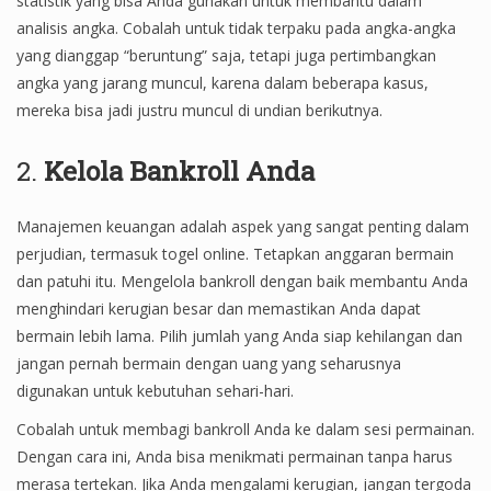
statistik yang bisa Anda gunakan untuk membantu dalam
analisis angka. Cobalah untuk tidak terpaku pada angka-angka
yang dianggap “beruntung” saja, tetapi juga pertimbangkan
angka yang jarang muncul, karena dalam beberapa kasus,
mereka bisa jadi justru muncul di undian berikutnya.
2.
Kelola Bankroll Anda
Manajemen keuangan adalah aspek yang sangat penting dalam
perjudian, termasuk togel online. Tetapkan anggaran bermain
dan patuhi itu. Mengelola bankroll dengan baik membantu Anda
menghindari kerugian besar dan memastikan Anda dapat
bermain lebih lama. Pilih jumlah yang Anda siap kehilangan dan
jangan pernah bermain dengan uang yang seharusnya
digunakan untuk kebutuhan sehari-hari.
Cobalah untuk membagi bankroll Anda ke dalam sesi permainan.
Dengan cara ini, Anda bisa menikmati permainan tanpa harus
merasa tertekan. Jika Anda mengalami kerugian, jangan tergoda