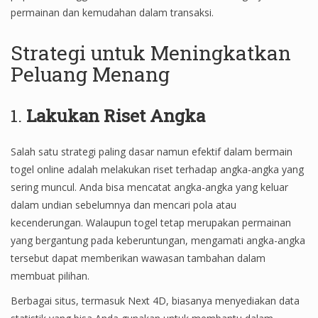
permainan dan kemudahan dalam transaksi.
Strategi untuk Meningkatkan
Peluang Menang
1.
Lakukan Riset Angka
Salah satu strategi paling dasar namun efektif dalam bermain
togel online adalah melakukan riset terhadap angka-angka yang
sering muncul. Anda bisa mencatat angka-angka yang keluar
dalam undian sebelumnya dan mencari pola atau
kecenderungan. Walaupun togel tetap merupakan permainan
yang bergantung pada keberuntungan, mengamati angka-angka
tersebut dapat memberikan wawasan tambahan dalam
membuat pilihan.
Berbagai situs, termasuk Next 4D, biasanya menyediakan data