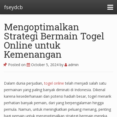
fseydcb
Mengoptimalkan
Strategi Bermain Togel
Online untuk
Kemenangan
Posted on
October 5, 2024
by
admin
Dalam dunia perjudian,
togel online
telah menjadi salah satu
permainan yang paling banyak diminati di Indonesia. Dikenal
karena kesederhanaan dan potensi hadiah besar, togel menarik
perhatian banyak pemain, dari yang berpengalaman hingga
pemula. Namun, untuk meningkatkan peluang menang, penting
bagi pemain untuk mengoptimalkan strategi bermain mereka.