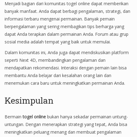
Menjadi bagian dari komunitas togel online dapat memberikan
banyak manfaat. Anda dapat berbagi pengalaman, strategi, dan
informasi terbaru mengenai permainan. Banyak pemain
berpengalaman yang sering membagikan tips berharga yang
dapat Anda terapkan dalam permainan Anda. Forum atau grup
sosial media adalah tempat yang baik untuk memulai.
Dalam komunitas ini, Anda juga dapat mendiskusikan platform
seperti Next 4D, membandingkan pengalaman dan
mendapatkan rekomendasi. Interaksi dengan pemain lain bisa
membantu Anda belajar dari kesalahan orang lain dan
menemukan cara baru untuk meningkatkan permainan Anda.
Kesimpulan
Bermain
togel online
bukan hanya sekadar permainan untung-
untungan. Dengan menerapkan strategi yang tepat, Anda bisa
meningkatkan peluang menang dan membuat pengalaman