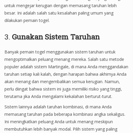
untuk mengejar kerugian dengan memasang taruhan lebih
besar. Ini adalah salah satu kesalahan paling umum yang
dilakukan pemain togel.
3.
Gunakan Sistem Taruhan
Banyak pemain togel menggunakan sistem taruhan untuk
mengoptimalkan peluang menang mereka. Salah satu metode
populer adalah sistem Martingale, di mana Anda menggandakan
taruhan setiap kali kalah, dengan harapan bahwa akhirnya Anda
akan menang dan mengembalikan semua kerugian. Namun,
perlu diingat bahwa sistem ini juga memiliki risiko yang tinggi,
terutama jika Anda mengalami kekalahan berturut-turut.
Sistem lainnya adalah taruhan kombinasi, di mana Anda
memasang taruhan pada beberapa kombinasi angka sekaligus.
Ini meningkatkan peluang Anda untuk menang meskipun
membutuhkan lebih banyak modal. Pilih sistem yang paling