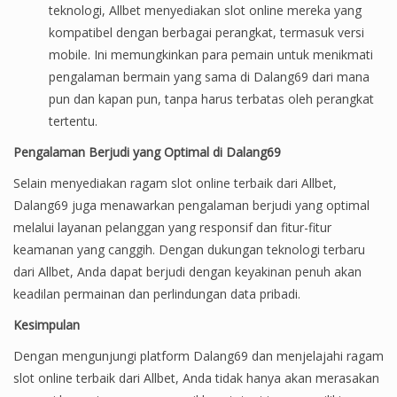
teknologi, Allbet menyediakan slot online mereka yang
kompatibel dengan berbagai perangkat, termasuk versi
mobile. Ini memungkinkan para pemain untuk menikmati
pengalaman bermain yang sama di Dalang69 dari mana
pun dan kapan pun, tanpa harus terbatas oleh perangkat
tertentu.
Pengalaman Berjudi yang Optimal di Dalang69
Selain menyediakan ragam slot online terbaik dari Allbet,
Dalang69 juga menawarkan pengalaman berjudi yang optimal
melalui layanan pelanggan yang responsif dan fitur-fitur
keamanan yang canggih. Dengan dukungan teknologi terbaru
dari Allbet, Anda dapat berjudi dengan keyakinan penuh akan
keadilan permainan dan perlindungan data pribadi.
Kesimpulan
Dengan mengunjungi platform Dalang69 dan menjelajahi ragam
slot online terbaik dari Allbet, Anda tidak hanya akan merasakan