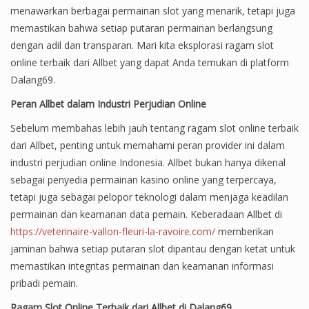
menawarkan berbagai permainan slot yang menarik, tetapi juga
memastikan bahwa setiap putaran permainan berlangsung
dengan adil dan transparan. Mari kita eksplorasi ragam slot
online terbaik dari Allbet yang dapat Anda temukan di platform
Dalang69.
Peran Allbet dalam Industri Perjudian Online
Sebelum membahas lebih jauh tentang ragam slot online terbaik
dari Allbet, penting untuk memahami peran provider ini dalam
industri perjudian online Indonesia. Allbet bukan hanya dikenal
sebagai penyedia permainan kasino online yang terpercaya,
tetapi juga sebagai pelopor teknologi dalam menjaga keadilan
permainan dan keamanan data pemain. Keberadaan Allbet di
https://veterinaire-vallon-fleuri-la-ravoire.com/
memberikan
jaminan bahwa setiap putaran slot dipantau dengan ketat untuk
memastikan integritas permainan dan keamanan informasi
pribadi pemain.
Ragam Slot Online Terbaik dari Allbet di Dalang69