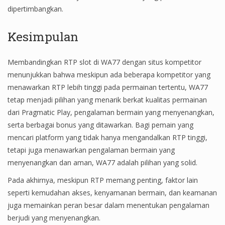
dipertimbangkan.
Kesimpulan
Membandingkan RTP slot di WA77 dengan situs kompetitor
menunjukkan bahwa meskipun ada beberapa kompetitor yang
menawarkan RTP lebih tinggi pada permainan tertentu, WA77
tetap menjadi pilihan yang menarik berkat kualitas permainan
dari Pragmatic Play, pengalaman bermain yang menyenangkan,
serta berbagai bonus yang ditawarkan. Bagi pemain yang
mencari platform yang tidak hanya mengandalkan RTP tinggi,
tetapi juga menawarkan pengalaman bermain yang
menyenangkan dan aman, WA77 adalah pilihan yang solid.
Pada akhirnya, meskipun RTP memang penting, faktor lain
seperti kemudahan akses, kenyamanan bermain, dan keamanan
juga memainkan peran besar dalam menentukan pengalaman
berjudi yang menyenangkan.