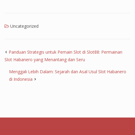
Uncategorized
Panduan Strategis untuk Pemain Slot di Slot88: Permainan
Slot Habanero yang Menantang dan Seru
Menggali Lebih Dalam: Sejarah dan Asal Usul Slot Habanero
di Indonesia