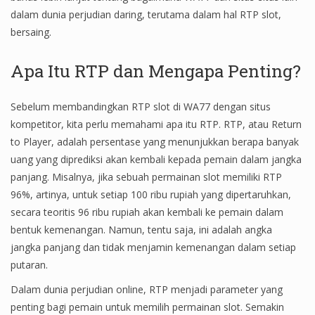
dalam dunia perjudian daring, terutama dalam hal RTP slot,
bersaing.
Apa Itu RTP dan Mengapa Penting?
Sebelum membandingkan RTP slot di WA77 dengan situs
kompetitor, kita perlu memahami apa itu RTP. RTP, atau Return
to Player, adalah persentase yang menunjukkan berapa banyak
uang yang diprediksi akan kembali kepada pemain dalam jangka
panjang. Misalnya, jika sebuah permainan slot memiliki RTP
96%, artinya, untuk setiap 100 ribu rupiah yang dipertaruhkan,
secara teoritis 96 ribu rupiah akan kembali ke pemain dalam
bentuk kemenangan. Namun, tentu saja, ini adalah angka
jangka panjang dan tidak menjamin kemenangan dalam setiap
putaran.
Dalam dunia perjudian online, RTP menjadi parameter yang
penting bagi pemain untuk memilih permainan slot. Semakin