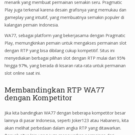
menarik yang membuat permainan semakin seru. Pragmatic
Play juga terkenal karena desain grafisnya yang memukau dan
gameplay yang intuitif, yang membuatnya semakin populer di
kalangan pemain Indonesia.
WA77, sebagai platform yang bekerjasama dengan Pragmatic
Play, memungkinkan pemain untuk mengakses permainan slot
dengan RTP yang bisa dibilang cukup kompetitif. Situs ini
menyediakan berbagai pilihan slot dengan RTP mulai dari 95%
hingga 97%, yang berada di kisaran rata-rata untuk permainan
slot online saat ini.
Membandingkan RTP WA77
dengan Kompetitor
Jika kita bandingkan WA77 dengan beberapa kompetitor besar
lainnya di pasar Indonesia, seperti Joker123 atau Habanero, kita
akan melihat perbedaan dalam angka RTP yang ditawarkan.