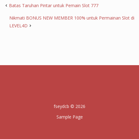
Batas Taruhan Pintar untuk Pemain Slot 777
Nikmati BONUS NEW MEMBER 100% untuk Permainan Slot di
LEVEL4D
fseydcb © 2026
Sample Page