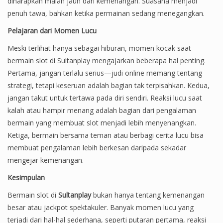
diharapkan malah jauh dari kemenangan. Suasana menjadi
penuh tawa, bahkan ketika permainan sedang menegangkan.
Pelajaran dari Momen Lucu
Meski terlihat hanya sebagai hiburan, momen kocak saat
bermain slot di Sultanplay mengajarkan beberapa hal penting.
Pertama, jangan terlalu serius—judi online memang tentang
strategi, tetapi keseruan adalah bagian tak terpisahkan. Kedua,
jangan takut untuk tertawa pada diri sendiri. Reaksi lucu saat
kalah atau hampir menang adalah bagian dari pengalaman
bermain yang membuat slot menjadi lebih menyenangkan.
Ketiga, bermain bersama teman atau berbagi cerita lucu bisa
membuat pengalaman lebih berkesan daripada sekadar
mengejar kemenangan.
Kesimpulan
Bermain slot di
Sultanplay
bukan hanya tentang kemenangan
besar atau jackpot spektakuler. Banyak momen lucu yang
terjadi dari hal-hal sederhana, seperti putaran pertama, reaksi