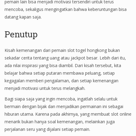
pemain lain bisa menjadi motivasi tersendiri untuk terus
mencoba, sekaligus mengingatkan bahwa keberuntungan bisa
datang kapan saja.
Penutup
Kisah kemenangan dari pemain slot togel hongkong bukan
sekadar cerita tentang uang atau jackpot besar. Lebih dari itu,
ada nilai inspirasi yang bisa diambil. Dari kisah tersebut, kita
belajar bahwa setiap putaran membawa peluang, setiap
kegagalan memberi pengalaman, dan setiap kemenangan
menjadi motivasi untuk terus melangkah.
Bagi siapa saja yang ingin mencoba, ingatlah selalu untuk
bermain dengan bijak dan menjadikan permainan ini sebagai
hiburan utama. Karena pada akhirnya, yang membuat slot online
menarik bukan hanya soal kemenangan, melainkan juga
perjalanan seru yang dijalani setiap pemain.