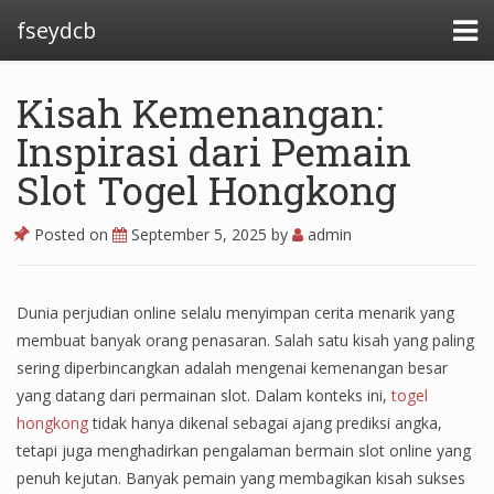
fseydcb
Kisah Kemenangan:
Inspirasi dari Pemain
Slot Togel Hongkong
Posted on
September 5, 2025
by
admin
Dunia perjudian online selalu menyimpan cerita menarik yang
membuat banyak orang penasaran. Salah satu kisah yang paling
sering diperbincangkan adalah mengenai kemenangan besar
yang datang dari permainan slot. Dalam konteks ini,
togel
hongkong
tidak hanya dikenal sebagai ajang prediksi angka,
tetapi juga menghadirkan pengalaman bermain slot online yang
penuh kejutan. Banyak pemain yang membagikan kisah sukses