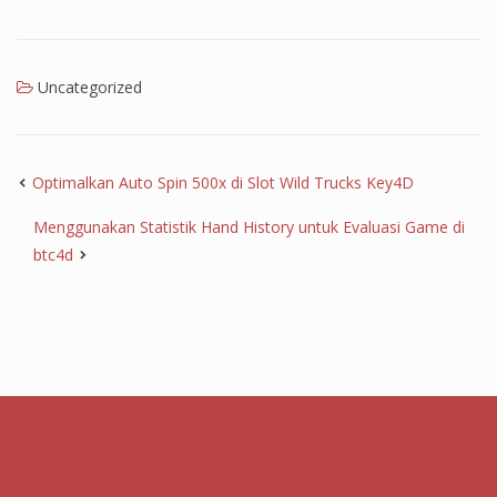
Uncategorized
Optimalkan Auto Spin 500x di Slot Wild Trucks Key4D
Menggunakan Statistik Hand History untuk Evaluasi Game di
btc4d