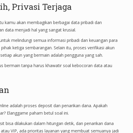
h, Privasi Terjaga
entu kamu akan membagikan berbagai data pribadi dan
n data menjadi hal yang sangat krusial.
untuk melindungi semua informasi pribadi dan keuangan para
pihak ketiga sembarangan. Selain itu, proses verifikasi akun
setiap akun yang bermain adalah pengguna yang sah.
kus bermain tanpa harus khawatir soal kebocoran data atau
man
nline adalah proses deposit dan penarikan dana. Apakah
r? Elanggame paham betul soal ini.
sit bisa dilakukan dalam hitungan detik, dan penarikan dana
f atau VIP, ada prioritas layanan yang membuat semuanya jadi