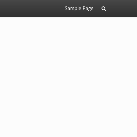
Sample Page