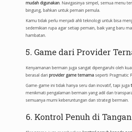
mudah digunakan
. Navigasinya simpel, semua menu ter
bingung, bahkan untuk pemain pemula.
Kamu tidak perlu menjadi ahli teknologi untuk bisa men
sedemikian rupa agar setiap pemain, baik yang baru 
hambatan.
5. Game dari Provider Ter
Kenyamanan bermain juga sangat dipengaruhi oleh kua
berasal dari
provider game ternama
seperti Pragmatic P
Game-game ini tidak hanya seru dan inovatif, tapi juga
menikmati pengalaman bermain yang adil dan transpara
semuanya murni keberuntungan dan strategi bermain.
6. Kontrol Penuh di Tanga