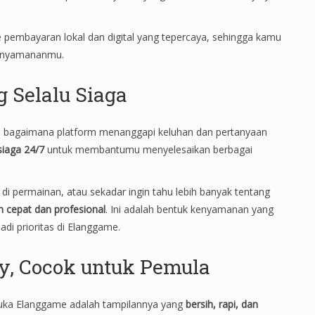
pembayaran lokal dan digital yang tepercaya, sehingga kamu
kenyamananmu.
 Selalu Siaga
ga bagaimana platform menanggapi keluhan dan pertanyaan
siaga 24/7
untuk membantumu menyelesaikan berbagai
 di permainan, atau sekadar ingin tahu lebih banyak tentang
n cepat dan profesional
. Ini adalah bentuk kenyamanan yang
adi prioritas di Elanggame.
y, Cocok untuk Pemula
uka Elanggame adalah tampilannya yang
bersih, rapi, dan