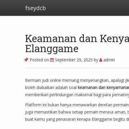
fseydcb
Keamanan dan Kenya
Elanggame
Posted on
September 29, 2025
by
admin
Bermain judi online memang menyenangkan, apalagi jika
boleh diabaikan adalah soal
keamanan dan kenyamana
memberikan perlindungan maksimal bagi para pemainnya
Platform ini bukan hanya menawarkan deretan permainan 
juga memastikan bahwa setiap pemain merasa aman, te
buat kamu yang penasaran kenapa Elanggame begitu di