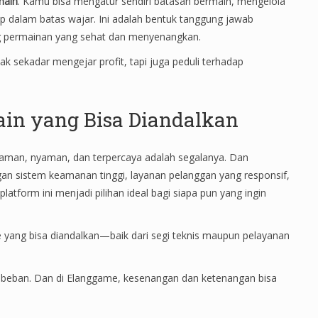
main
. Kamu bisa mengatur sendiri batasan bermain, mengelola
p dalam batas wajar. Ini adalah bentuk tanggung jawab
g permainan yang sehat dan menyenangkan.
ak sekadar mengejar profit, tapi juga peduli terhadap
in yang Bisa Diandalkan
 aman, nyaman, dan terpercaya adalah segalanya. Dan
n sistem keamanan tinggi, layanan pelanggan yang responsif,
latform ini menjadi pilihan ideal bagi siapa pun yang ingin
 yang bisa diandalkan—baik dari segi teknis maupun pelayanan
 beban. Dan di Elanggame, kesenangan dan ketenangan bisa