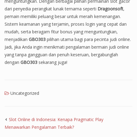
menguntungkan. Dengan berbagai pilihan permainan slot gacor
dari penyedia perangkat lunak ternama seperti
Dragoonsoft
,
pemain memiliki peluang besar untuk meraih kemenangan.
Sistem keamanan yang terjamin, proses login yang cepat dan
mudah, serta beragam fitur bonus yang menguntungkan,
menjadikan
GBO303
pilihan utama bagi para pecinta judi online.
Jadi, jika Anda ingin menikmati pengalaman bermain judi online
yang tanpa gangguan dan penuh keseruan, bergabunglah
dengan
GBO303
sekarang juga!
Uncategorized
Slot Online di Indonesia: Kenapa Pragmatic Play
Menawarkan Pengalaman Terbaik?