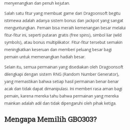
menyenangkan dan penuh kejutan.
Salah satu fitur yang membuat game dari Dragoonsoft begitu
istimewa adalah adanya sistem bonus dan jackpot yang sangat
menguntungkan. Pemain bisa meraih kemenangan besar melalui
fitur-fitur ini, seperti putaran gratis (free spins), simbol liar (wild
symbols), atau bonus multiplikator. Fitur-fitur tersebut semakin
meningkatkan keseruan dan memberi peluang besar bagi
pemain untuk memenangkan hadiah besar.
Selain itu, semua permainan yang disediakan oleh Dragoonsoft
dilengkapi dengan sistem RNG (Random Number Generator),
yang memastikan bahwa setiap hasil permainan benar-benar
acak dan tidak dapat dimanipulasi. Ini memberi rasa aman bagi
pemain, karena mereka tahu bahwa permainan yang mereka
mainkan adalah adil dan tidak dipengaruhi oleh pihak ketiga.
Mengapa Memilih GBO303?