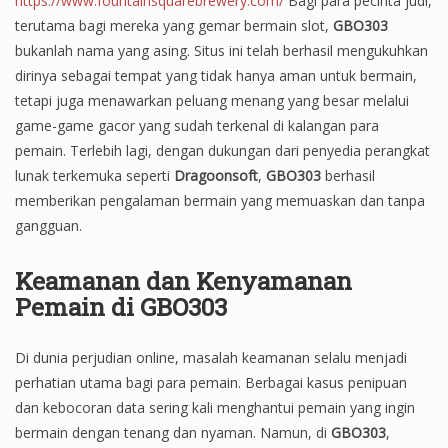
https://www.fountainsquarebrewery.com/
Bagi para pecinta judi,
terutama bagi mereka yang gemar bermain slot,
GBO303
bukanlah nama yang asing. Situs ini telah berhasil mengukuhkan
dirinya sebagai tempat yang tidak hanya aman untuk bermain,
tetapi juga menawarkan peluang menang yang besar melalui
game-game gacor yang sudah terkenal di kalangan para
pemain. Terlebih lagi, dengan dukungan dari penyedia perangkat
lunak terkemuka seperti
Dragoonsoft
,
GBO303
berhasil
memberikan pengalaman bermain yang memuaskan dan tanpa
gangguan.
Keamanan dan Kenyamanan
Pemain di GBO303
Di dunia perjudian online, masalah keamanan selalu menjadi
perhatian utama bagi para pemain. Berbagai kasus penipuan
dan kebocoran data sering kali menghantui pemain yang ingin
bermain dengan tenang dan nyaman. Namun, di
GBO303
,