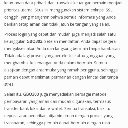
keamanan data pribadi dan transaksi keuangan pemain menjadi
prioritas utama. Situs ini menggunakan sistem enkripsi SSL
canggih, yang menjamin bahwa semua informasi yang Anda
berikan tetap aman dan tidak jatuh ke tangan yang salah.
Proses login yang cepat dan mudah juga menjadi salah satu
keunggulan
GBO303
. Setelah mendaftar, Anda dapat segera
mengakses akun Anda dan langsung bermain tanpa hambatan.
Tidak ada lagi proses yang bertele-tele atau gangguan yang
menghambat kesenangan Anda dalam bermain. Semua
disajikan dengan antarmuka yang ramah pengguna, sehingga
pemain dapat menikmati permainan dengan lancar dan tanpa
stres.
Selain itu,
GBO303
juga menyediakan berbagai metode
pembayaran yang aman dan mudah digunakan, termasuk
transfer bank lokal dan e-wallet. Semua transaksi, baik itu
deposit atau penarikan, dijamin aman dengan proses yang
transparan, sehingga pemain dapat bermain dengan rasa