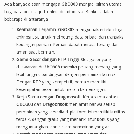
Ada banyak alasan mengapa
GBO303
menjadi pilihan utama
bagi para pecinta judi online di Indonesia. Berikut adalah
beberapa di antaranya:
Keamanan Terjamin
:
GBO303
menggunakan teknologi
enkripsi SSL untuk melindungi data pribadi dan transaksi
keuangan pemain. Pemain dapat merasa tenang dan
aman saat bermain.
Game Gacor dengan RTP Tinggi
: Slot gacor yang
ditawarkan di
GBO303
memiliki peluang menang yang
lebih tinggi dibandingkan dengan permainan lainnya.
Dengan RTP yang kompetitif, pemain memiliki
kesempatan besar untuk meraih kemenangan.
Kerja Sama dengan Dragoonsoft
: Kerja sama antara
GBO303
dan
Dragoonsoft
menjamin bahwa setiap
permainan yang tersedia di platform ini memiliki kualitas
terbaik, dengan grafis yang menarik, fitur bonus yang
menguntungkan, dan sistem permainan yang adil.