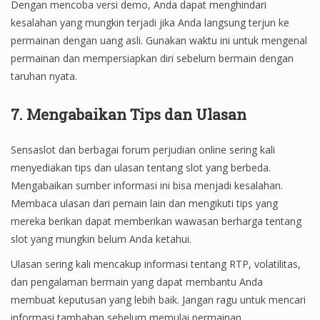
Dengan mencoba versi demo, Anda dapat menghindari
kesalahan yang mungkin terjadi jika Anda langsung terjun ke
permainan dengan uang asli. Gunakan waktu ini untuk mengenal
permainan dan mempersiapkan diri sebelum bermain dengan
taruhan nyata.
7. Mengabaikan Tips dan Ulasan
Sensaslot dan berbagai forum perjudian online sering kali
menyediakan tips dan ulasan tentang slot yang berbeda.
Mengabaikan sumber informasi ini bisa menjadi kesalahan.
Membaca ulasan dari pemain lain dan mengikuti tips yang
mereka berikan dapat memberikan wawasan berharga tentang
slot yang mungkin belum Anda ketahui.
Ulasan sering kali mencakup informasi tentang RTP, volatilitas,
dan pengalaman bermain yang dapat membantu Anda
membuat keputusan yang lebih baik. Jangan ragu untuk mencari
informasi tambahan sebelum memulai permainan.