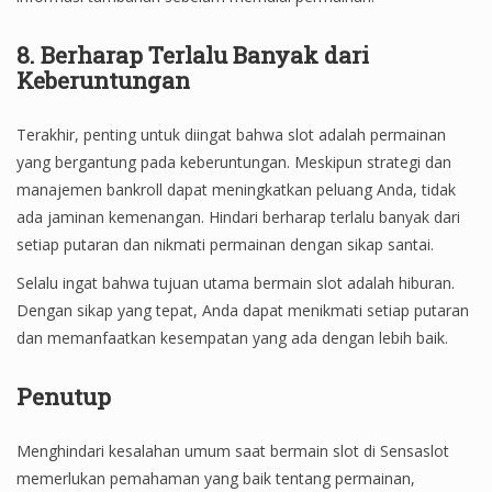
8. Berharap Terlalu Banyak dari
Keberuntungan
Terakhir, penting untuk diingat bahwa slot adalah permainan
yang bergantung pada keberuntungan. Meskipun strategi dan
manajemen bankroll dapat meningkatkan peluang Anda, tidak
ada jaminan kemenangan. Hindari berharap terlalu banyak dari
setiap putaran dan nikmati permainan dengan sikap santai.
Selalu ingat bahwa tujuan utama bermain slot adalah hiburan.
Dengan sikap yang tepat, Anda dapat menikmati setiap putaran
dan memanfaatkan kesempatan yang ada dengan lebih baik.
Penutup
Menghindari kesalahan umum saat bermain slot di Sensaslot
memerlukan pemahaman yang baik tentang permainan,