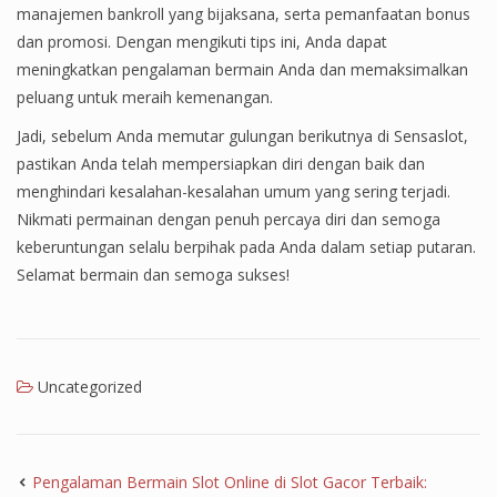
manajemen bankroll yang bijaksana, serta pemanfaatan bonus
dan promosi. Dengan mengikuti tips ini, Anda dapat
meningkatkan pengalaman bermain Anda dan memaksimalkan
peluang untuk meraih kemenangan.
Jadi, sebelum Anda memutar gulungan berikutnya di Sensaslot,
pastikan Anda telah mempersiapkan diri dengan baik dan
menghindari kesalahan-kesalahan umum yang sering terjadi.
Nikmati permainan dengan penuh percaya diri dan semoga
keberuntungan selalu berpihak pada Anda dalam setiap putaran.
Selamat bermain dan semoga sukses!
Uncategorized
Pengalaman Bermain Slot Online di Slot Gacor Terbaik: