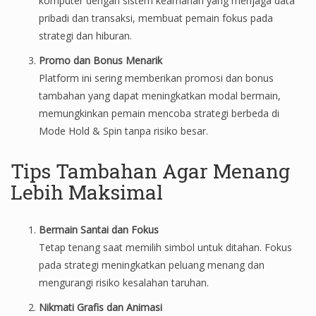
komputer dengan sistem keamanan yang menjaga data
pribadi dan transaksi, membuat pemain fokus pada
strategi dan hiburan.
Promo dan Bonus Menarik
Platform ini sering memberikan promosi dan bonus
tambahan yang dapat meningkatkan modal bermain,
memungkinkan pemain mencoba strategi berbeda di
Mode Hold & Spin tanpa risiko besar.
Tips Tambahan Agar Menang
Lebih Maksimal
Bermain Santai dan Fokus
Tetap tenang saat memilih simbol untuk ditahan. Fokus
pada strategi meningkatkan peluang menang dan
mengurangi risiko kesalahan taruhan.
Nikmati Grafis dan Animasi