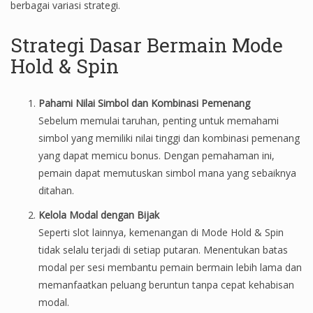
berbagai variasi strategi.
Strategi Dasar Bermain Mode
Hold & Spin
Pahami Nilai Simbol dan Kombinasi Pemenang
Sebelum memulai taruhan, penting untuk memahami
simbol yang memiliki nilai tinggi dan kombinasi pemenang
yang dapat memicu bonus. Dengan pemahaman ini,
pemain dapat memutuskan simbol mana yang sebaiknya
ditahan.
Kelola Modal dengan Bijak
Seperti slot lainnya, kemenangan di Mode Hold & Spin
tidak selalu terjadi di setiap putaran. Menentukan batas
modal per sesi membantu pemain bermain lebih lama dan
memanfaatkan peluang beruntun tanpa cepat kehabisan
modal.