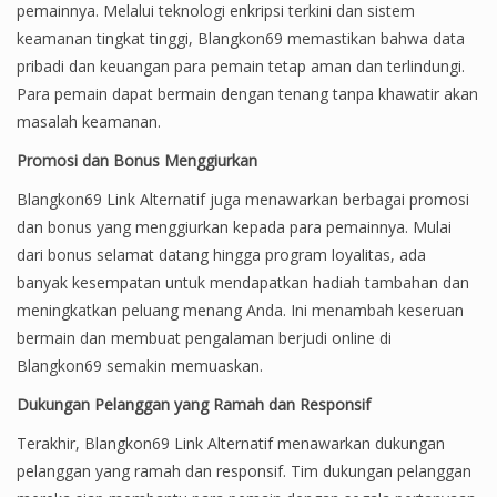
pemainnya. Melalui teknologi enkripsi terkini dan sistem
keamanan tingkat tinggi, Blangkon69 memastikan bahwa data
pribadi dan keuangan para pemain tetap aman dan terlindungi.
Para pemain dapat bermain dengan tenang tanpa khawatir akan
masalah keamanan.
Promosi dan Bonus Menggiurkan
Blangkon69 Link Alternatif juga menawarkan berbagai promosi
dan bonus yang menggiurkan kepada para pemainnya. Mulai
dari bonus selamat datang hingga program loyalitas, ada
banyak kesempatan untuk mendapatkan hadiah tambahan dan
meningkatkan peluang menang Anda. Ini menambah keseruan
bermain dan membuat pengalaman berjudi online di
Blangkon69 semakin memuaskan.
Dukungan Pelanggan yang Ramah dan Responsif
Terakhir, Blangkon69 Link Alternatif menawarkan dukungan
pelanggan yang ramah dan responsif. Tim dukungan pelanggan