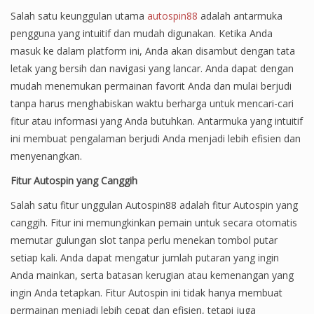
Salah satu keunggulan utama
autospin88
adalah antarmuka
pengguna yang intuitif dan mudah digunakan. Ketika Anda
masuk ke dalam platform ini, Anda akan disambut dengan tata
letak yang bersih dan navigasi yang lancar. Anda dapat dengan
mudah menemukan permainan favorit Anda dan mulai berjudi
tanpa harus menghabiskan waktu berharga untuk mencari-cari
fitur atau informasi yang Anda butuhkan. Antarmuka yang intuitif
ini membuat pengalaman berjudi Anda menjadi lebih efisien dan
menyenangkan.
Fitur Autospin yang Canggih
Salah satu fitur unggulan Autospin88 adalah fitur Autospin yang
canggih. Fitur ini memungkinkan pemain untuk secara otomatis
memutar gulungan slot tanpa perlu menekan tombol putar
setiap kali. Anda dapat mengatur jumlah putaran yang ingin
Anda mainkan, serta batasan kerugian atau kemenangan yang
ingin Anda tetapkan. Fitur Autospin ini tidak hanya membuat
permainan menjadi lebih cepat dan efisien, tetapi juga