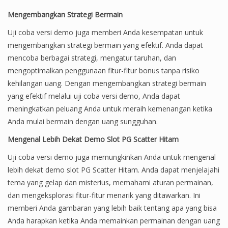
Mengembangkan Strategi Bermain
Uji coba versi demo juga memberi Anda kesempatan untuk
mengembangkan strategi bermain yang efektif. Anda dapat
mencoba berbagai strategi, mengatur taruhan, dan
mengoptimalkan penggunaan fitur-fitur bonus tanpa risiko
kehilangan uang. Dengan mengembangkan strategi bermain
yang efektif melalui uji coba versi demo, Anda dapat
meningkatkan peluang Anda untuk meraih kemenangan ketika
Anda mulai bermain dengan uang sungguhan.
Mengenal Lebih Dekat Demo Slot PG Scatter Hitam
Uji coba versi demo juga memungkinkan Anda untuk mengenal
lebih dekat demo slot PG Scatter Hitam. Anda dapat menjelajahi
tema yang gelap dan misterius, memahami aturan permainan,
dan mengeksplorasi fitur-fitur menarik yang ditawarkan. Ini
memberi Anda gambaran yang lebih baik tentang apa yang bisa
Anda harapkan ketika Anda memainkan permainan dengan uang