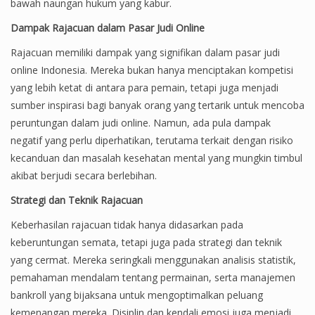
bawah naungan hukum yang kabur.
Dampak Rajacuan dalam Pasar Judi Online
Rajacuan memiliki dampak yang signifikan dalam pasar judi
online Indonesia. Mereka bukan hanya menciptakan kompetisi
yang lebih ketat di antara para pemain, tetapi juga menjadi
sumber inspirasi bagi banyak orang yang tertarik untuk mencoba
peruntungan dalam judi online. Namun, ada pula dampak
negatif yang perlu diperhatikan, terutama terkait dengan risiko
kecanduan dan masalah kesehatan mental yang mungkin timbul
akibat berjudi secara berlebihan.
Strategi dan Teknik Rajacuan
Keberhasilan rajacuan tidak hanya didasarkan pada
keberuntungan semata, tetapi juga pada strategi dan teknik
yang cermat. Mereka seringkali menggunakan analisis statistik,
pemahaman mendalam tentang permainan, serta manajemen
bankroll yang bijaksana untuk mengoptimalkan peluang
kemenangan mereka. Disiplin dan kendali emosi juga menjadi