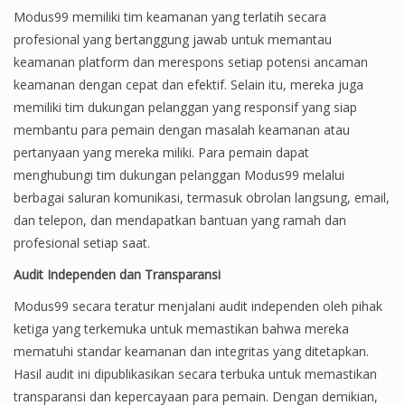
Modus99 memiliki tim keamanan yang terlatih secara
profesional yang bertanggung jawab untuk memantau
keamanan platform dan merespons setiap potensi ancaman
keamanan dengan cepat dan efektif. Selain itu, mereka juga
memiliki tim dukungan pelanggan yang responsif yang siap
membantu para pemain dengan masalah keamanan atau
pertanyaan yang mereka miliki. Para pemain dapat
menghubungi tim dukungan pelanggan Modus99 melalui
berbagai saluran komunikasi, termasuk obrolan langsung, email,
dan telepon, dan mendapatkan bantuan yang ramah dan
profesional setiap saat.
Audit Independen dan Transparansi
Modus99 secara teratur menjalani audit independen oleh pihak
ketiga yang terkemuka untuk memastikan bahwa mereka
mematuhi standar keamanan dan integritas yang ditetapkan.
Hasil audit ini dipublikasikan secara terbuka untuk memastikan
transparansi dan kepercayaan para pemain. Dengan demikian,