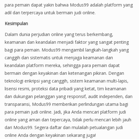
para pemain dapat yakin bahwa Modus99 adalah platform yang
adil dan terpercaya untuk bermain judi online.
Kesimpulan
Dalam dunia perjudian online yang terus berkembang,
keamanan dan keandalan menjadi faktor yang sangat penting
bagi para pemain. Modus99 mengambil langkah-langkah yang
canggih dan sistematis untuk menjaga keamanan dan
keandalan platform mereka, sehingga para pemain dapat
bermain dengan keyakinan dan ketenangan pikiran. Dengan
teknologi enkripsi yang canggih, sistem keamanan multi-lapis,
lisensi resmi, proteksi data pribadi yang ketat, tim keamanan
dan dukungan pelanggan yang responsif, audit independen, dan
transparansi, Modus99 memberikan perlindungan utama bagi
para pemain judi online. Jadi, jika Anda mencari platform judi
online yang aman dan tepercaya, tidak perlu mencari lebih jauh
dari Modus99. Segera daftar dan mulailah petualangan judi
online Anda dengan keyakinan sekarang juga!