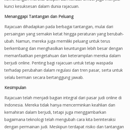
kunci kesuksesan dalam dunia rajacuan.
Menanggapi Tantangan dan Peluang
Rajacuan dihadapkan pada berbagai tantangan, mulai dari
persaingan yang semakin ketat hingga peraturan yang berubah-
ubah. Namun, mereka juga memiliki peluang untuk terus
berkembang dan menghasilkan keuntungan lebih besar dengan
memanfaatkan pengetahuan dan keterampilan mereka dalam
berjudi online. Penting bagi rajacuan untuk tetap waspada
terhadap perubahan dalam regulasi dan tren pasar, serta untuk
selalu bermain secara bertanggung jawab.
Kesimpulan
Rajacuan telah menjadi bagian integral dari pasar judi online di
Indonesia. Mereka tidak hanya mencerminkan keahlian dan
kemahiran dalam berjudi, tetapi juga menggambarkan
bagaimana teknologi telah mengubah cara kita berinteraksi
dengan permainan judi. Meskipun terdapat risiko dan tantangan