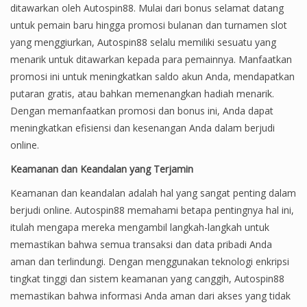
ditawarkan oleh Autospin88. Mulai dari bonus selamat datang
untuk pemain baru hingga promosi bulanan dan turnamen slot
yang menggiurkan, Autospin88 selalu memiliki sesuatu yang
menarik untuk ditawarkan kepada para pemainnya. Manfaatkan
promosi ini untuk meningkatkan saldo akun Anda, mendapatkan
putaran gratis, atau bahkan memenangkan hadiah menarik.
Dengan memanfaatkan promosi dan bonus ini, Anda dapat
meningkatkan efisiensi dan kesenangan Anda dalam berjudi
online.
Keamanan dan Keandalan yang Terjamin
Keamanan dan keandalan adalah hal yang sangat penting dalam
berjudi online. Autospin88 memahami betapa pentingnya hal ini,
itulah mengapa mereka mengambil langkah-langkah untuk
memastikan bahwa semua transaksi dan data pribadi Anda
aman dan terlindungi. Dengan menggunakan teknologi enkripsi
tingkat tinggi dan sistem keamanan yang canggih, Autospin88
memastikan bahwa informasi Anda aman dari akses yang tidak