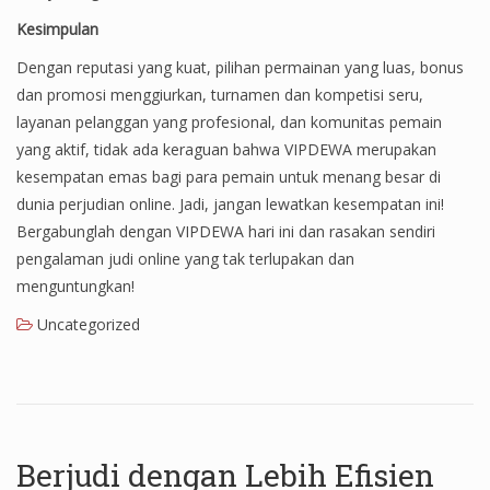
Kesimpulan
Dengan reputasi yang kuat, pilihan permainan yang luas, bonus
dan promosi menggiurkan, turnamen dan kompetisi seru,
layanan pelanggan yang profesional, dan komunitas pemain
yang aktif, tidak ada keraguan bahwa VIPDEWA merupakan
kesempatan emas bagi para pemain untuk menang besar di
dunia perjudian online. Jadi, jangan lewatkan kesempatan ini!
Bergabunglah dengan VIPDEWA hari ini dan rasakan sendiri
pengalaman judi online yang tak terlupakan dan
menguntungkan!
Uncategorized
Berjudi dengan Lebih Efisien