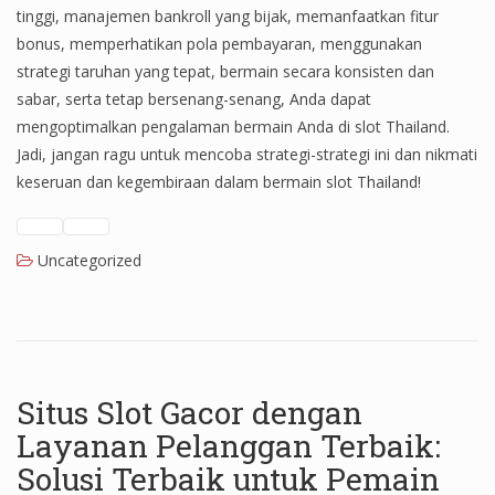
tinggi, manajemen bankroll yang bijak, memanfaatkan fitur
bonus, memperhatikan pola pembayaran, menggunakan
strategi taruhan yang tepat, bermain secara konsisten dan
sabar, serta tetap bersenang-senang, Anda dapat
mengoptimalkan pengalaman bermain Anda di slot Thailand.
Jadi, jangan ragu untuk mencoba strategi-strategi ini dan nikmati
keseruan dan kegembiraan dalam bermain slot Thailand!
Uncategorized
Situs Slot Gacor dengan
Layanan Pelanggan Terbaik:
Solusi Terbaik untuk Pemain